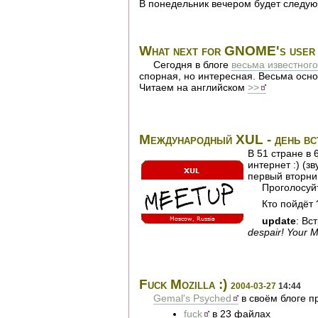
В понедельник вечером будет следую
What next for GNOME's user 
Сегодня в блоге
весьма известного
спорная, но интересная. Весьма осн
Читаем на английском
>>
Международный XUL - день вс
В 51 стране в
интернет :) (з
первый вторни
Проголосу
Кто пойдёт 
update
: Вс
despair! Your 
Fuck Mozilla :)
2004-03-27
14:44
Gemal's Psyched
в своём блоге п
fuck
в 23 файлах