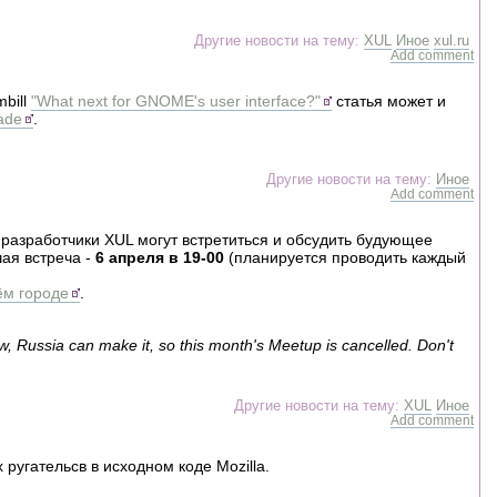
Другие новости на тему:
XUL
Иное
xul.ru
Add comment
bill
"What next for GNOME's user interface?"
статья может и
ade
.
Другие новости на тему:
Иное
Add comment
е разработчики XUL могут встретиться и обсудить будующее
шая встреча -
6 апреля в 19-00
(планируется проводить каждый
ём городе
.
Russia can make it, so this month's Meetup is cancelled. Don't
Другие новости на тему:
XUL
Иное
Add comment
ругательсв в исходном коде Mozilla.