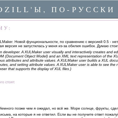
OZILL'Ы, ПО-РУССКИ
МУ:
LMaker. Новой фунциональности, по сравнению с версией 0.5 - не
 версия не запустилась у меня из-за обилия ошибок. Думаю стоит
n developer. A XULMaker user visually and interactively creates and e
 DOM (Document Object Model) and an XML text representation of the
ious attributes and attribute values. A XULMaker user builds a XUL doc
utes, and setting attribute values. A XULMaker user is able to see the 
ser that supports the display of XUL files.)
ого стоят.
 Немного позже чем я ожидал, но всё же. Море солнце, фрукты, сд
письма, на которые я не ответил. Если вы не получите ответ пожал