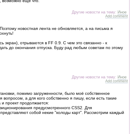
, возможно еще что.
Другие новости на тему:
Иное
Add comment
Поэтому новостная лента не обновляется, а на письма я
охнуть!
ь экран), отрываются в FF 0.9. С чем это связанно - к
ать до окончания отпуска. Буду рад любым советам по этому
Другие новости на тему:
Иное
Add comment
становки, помимо загруженности, было моё собственное
ся вопросом, а для кого собственно я пишу, если есть такие
а и проект продолжается:
озиционирования предусмотренного CSS2. Для
и представляют собой некие "колоды карт". Рассмотрим каждый