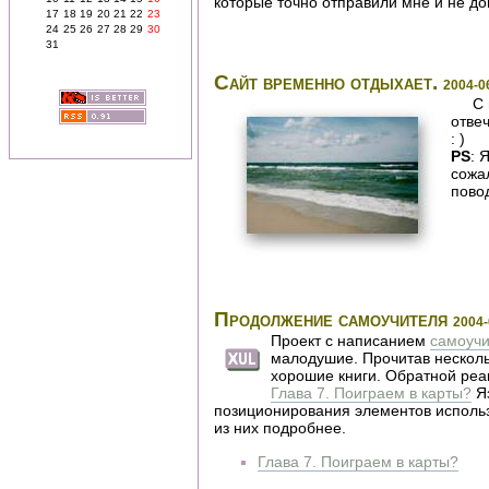
которые точно отправили мне и не до
17
18
19
20
21
22
23
24
25
26
27
28
29
30
31
Сайт временно отдыхает.
2004-0
С 
отве
: )
PS
: 
сожа
пово
Продолжение самоучителя
2004-
Проект с написанием
самоучи
малодушие. Прочитав нескол
хорошие книги. Обратной реак
Глава 7. Поиграем в карты?
Яз
позиционирования элементов исполь
из них подробнее.
Глава 7. Поиграем в карты?