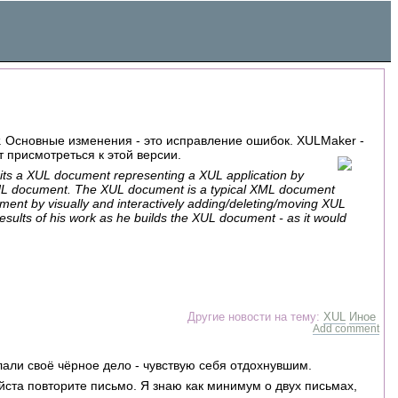
т. Основные изменения - это исправление ошибок. XULMaker -
 присмотреться к этой версии.
dits a XUL document representing a XUL application by
 XUL document. The XUL document is a typical XML document
ument by visually and interactively adding/deleting/moving XUL
results of his work as he builds the XUL document - as it would
Другие новости на тему:
XUL
Иное
Add comment
елали своё чёрное дело - чувствую себя отдохнувшим.
уйста повторите письмо. Я знаю как минимум о двух письмах,