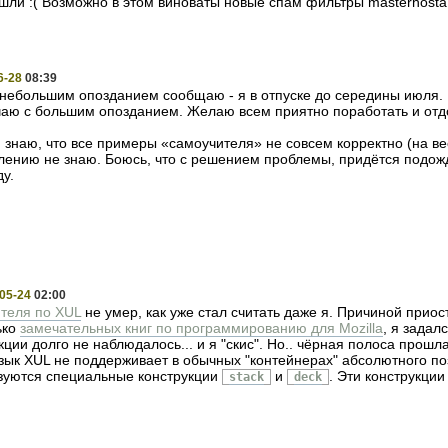
шли :( Возможно в этом виноваты новые спам фильтры masterhosta
6-28
08:39
небольшим опозданием сообщаю - я в отпуске до середины июля. 
чаю с большим опозданием. Желаю всем приятно поработать и отд
Я знаю, что все примеры «самоучителя» не совсем корректно (на вес
лению не знаю. Боюсь, что с решением проблемы, придётся подожд
ду.
05-24
02:00
теля по XUL
не умер, как уже стал считать даже я. Причиной прио
ько
замечательных книг по программированию для Mozilla
, я задал
ции долго не наблюдалось... и я "скис". Но.. чёрная полоса прошл
ык XUL не поддерживает в обычных "контейнерах" абсолютного п
зуются специальные конструкции
и
. Эти конструкци
stack
deck