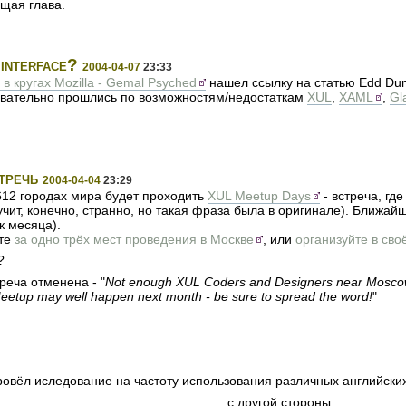
щая глава.
interface?
2004-04-07
23:33
 в кругах Mozilla - Gemal Psyched
нашел ссылку на статью Edd Dum
овательно прошлись по возможностям/недостаткам
XUL
,
XAML
,
Gl
тречь
2004-04-04
23:29
 612 городах мира будет проходить
XUL Meetup Days
- встреча, гд
вучит, конечно, странно, но такая фраза была в оригинале). Ближай
к месяца).
йте
за одно трёх мест проведения в Москве
, или
организуйте в сво
?
треча отменена - "
Not enough XUL Coders and Designers near Moscow, 
Meetup may well happen next month - be sure to spread the word!
"
ровёл иследование на частоту использования различных английских 
с другой стороны :