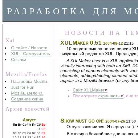
РАЗРАБОТКА ДЛЯ M
НОВОСТИ НА ТЕ
Xul
XULMaker 0.51
2004-08-12
21:15
О сайте / Новости
10 августа вышла новая версия XU
XUL - Самоучитель.
визуальный редактор XUL. Предыдущая
Ссылки
A XULMaker user is a XUL applicatio
visually interacting with both an XML
consisting of various elements with var
Mozilla/Firefox
elements, adding/deleting element attrib
appear in a Mozilla browser (or any brow
Настройка Mozilla.
Just for Fun
Сайт XULMaker
Mozilla, мелочи.
Посмотрите
скриншоты
, они т
Создание скина
Архив новостей
Show must go on!
Август
2004-07-26
13:50
Пн
Вт
Ср
Чт
Пт
Сб
Вс
Отпуск закончился. Я вернулся :).
01
02
Я отвечу в ближайшие дни на все 
03
04
05
06
07
08
09
10
11
12
13
14
15
16