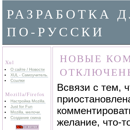
РАЗРАБОТКА Д
ПО-РУССКИ
НОВЫЕ КО
Xul
ОТКЛЮЧЕН
О сайте / Новости
XUL - Самоучитель.
Ссылки
Всвязи с тем, 
Mozilla/Firefox
приостановлен
Настройка Mozilla.
Just for Fun
комментировать
Mozilla, мелочи.
Создание скина
желание, что-то