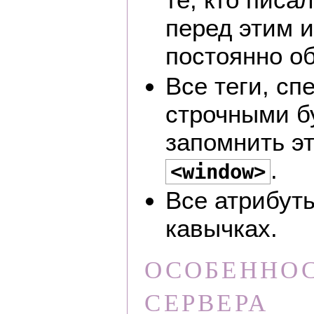
перед этим 
постоянно о
Все теги, с
строчными б
запомнить э
.
<window>
Все атрибуты
кавычках.
ОСОБЕННО
СЕРВЕРА