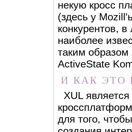
некую кросс п
(здесь у Mozill
конкурентов, в
наиболее изве
таким образом 
ActiveState Ko
И КАК ЭТО 
XUL является
кроссплатформ
для того, чтоб
создания интер