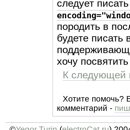
следует писат
encoding="wind
породить в пос
будете писать
поддерживающи
хочу посвятить
К следующей 
Хотите помочь? 
комментарий -
пиш
©
Yegor Turin
(
electroCat.ru
) 200