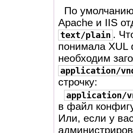
По умолчанию
Apache и IIS о
. Чт
text/plain
понимала XUL 
необходим заг
application/vn
строчку:
application/v
в файл конфигу
Или, если у ва
администрирова