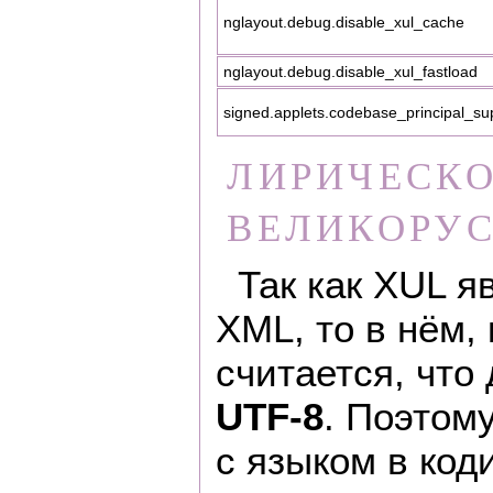
nglayout.debug.disable_xul_cache
nglayout.debug.disable_xul_fastload
signed.applets.codebase_principal_su
ЛИРИЧЕСКО
ВЕЛИКОРУ
Так как XUL 
XML, то в нём,
считается, что
UTF-8
. Поэтом
с языком в код