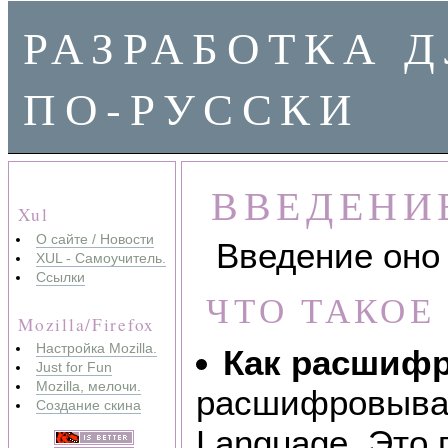
РАЗРАБОТКА Д
ПО-РУССКИ
ВВЕДЕНИ
Xul
О сайте / Новости
Введение оно 
XUL - Самоучитель.
Ссылки
ЧТО ТАКОЕ
Mozilla/Firefox
Настройка Mozilla.
Как расшиф
Just for Fun
Mozilla, мелочи.
расшифровыва
Создание скина
L
anguage. Это