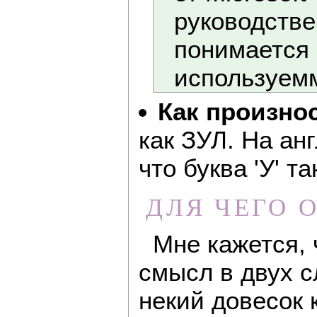
руководстве
понимается 
используемм
Как произно
как ЗУЛ. На ан
что буква 'У' та
ДЛЯ ЧЕГО 
Мне кажется, 
смысл в двух с
некий довесок к